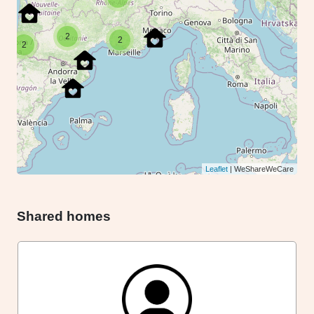
2
2
2
Leaflet
| WeShareWeCare
Shared homes